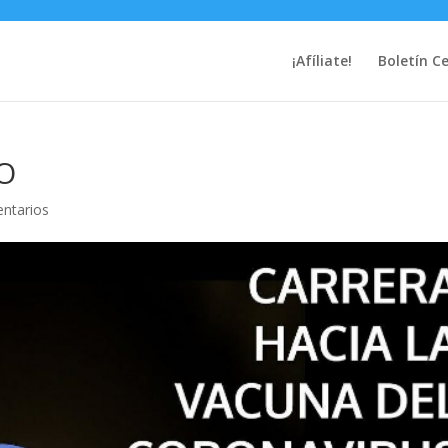
¡Afíliate!
Boletín C
O
ntarios