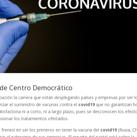
 de Centro Democrático
ación la carrera que están desplegando países y empresas por ser l
zar el suministro de vacunas contra el
covid19
que no garantizan h
atisfactoria ni a corto, ni a largo plazo, pues se desconocen los efect
ionar los tratamientos ofertados.
frenesí en ser los primeros en tener la vacuna del
covid19
(Rusia, C
jo el patrocinio de sus empresas. El reparto del pastel está sobre la