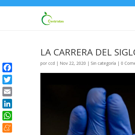
LA CARRERA DEL SIGL
por
ccd
|
Nov 22, 2020
|
Sin categoría
|
0 Come
Facebook
Twitter
Email
LinkedIn
WhatsApp