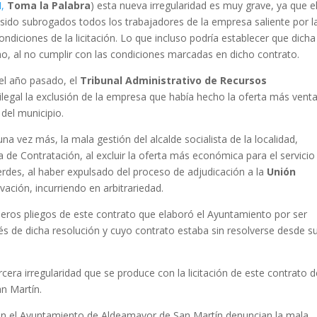
I
,
Toma la Palabra
) esta nueva irregularidad es muy grave, ya que e
sido subrogados todos los trabajadores de la empresa saliente por l
diciones de la licitación. Lo que incluso podría establecer que dicha
ho, al no cumplir con las condiciones marcadas en dicho contrato.
el año pasado, el
Tribunal Administrativo de Recursos
 ilegal la exclusión de la empresa que había hecho la oferta más vent
del municipio.
una vez más, la mala gestión del alcalde socialista de la localidad,
a de Contratación, al excluir la oferta más económica para el servicio
erdes, al haber expulsado del proceso de adjudicación a la
Unión
ivación, incurriendo en arbitrariedad.
meros pliegos de este contrato que elaboró el Ayuntamiento por ser
és de dicha resolución y cuyo contrato estaba sin resolverse desde s
rcera irregularidad que se produce con la licitación de este contrato 
n Martín.
n el Ayuntamiento de Aldeamayor de San Martín denuncian la mala