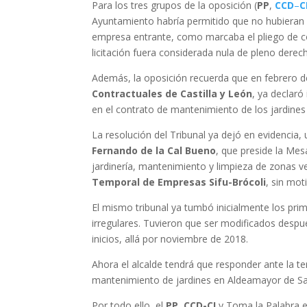
Para los tres grupos de la oposición (
PP
,
CCD
–
C
Ayuntamiento habría permitido que no hubieran 
empresa entrante, como marcaba el pliego de con
licitación fuera considerada nula de pleno derec
Además, la oposición recuerda que en febrero d
Contractuales de Castilla y León
, ya declaró
en el contrato de mantenimiento de los jardines 
La resolución del Tribunal ya dejó en evidencia, 
Fernando de la Cal Bueno
, que preside la Mes
jardinería, mantenimiento y limpieza de zonas v
Temporal de Empresas Sifu-Brócoli
, sin mot
El mismo tribunal ya tumbó inicialmente los pri
irregulares. Tuvieron que ser modificados despu
inicios, allá por noviembre de 2018.
Ahora el alcalde tendrá que responder ante la te
mantenimiento de jardines en Aldeamayor de Sa
Por todo ello, el
PP
,
CCD-CI
y Toma la Palabra e