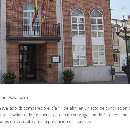
ín (Valladolid)
n
(Valladolid) compareció el día 14 de abril en un acto de conciliación
resa saliente de jardinería, ante la no subrogación de éste en la nu
ones del contrato para la prestación del servicio.